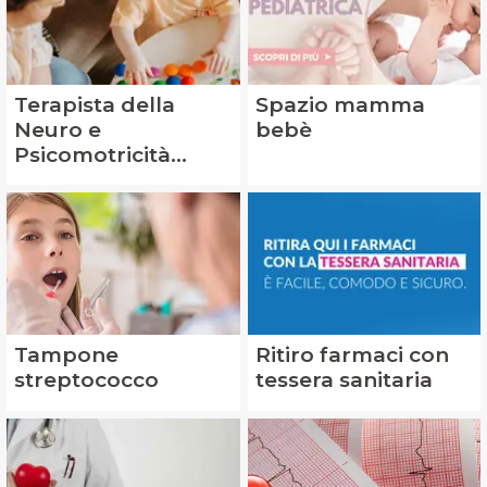
Terapista della
Spazio mamma
Neuro e
bebè
Psicomotricità
dell’Età Evolutiva
(TNPEE)
Tampone
Ritiro farmaci con
streptococco
tessera sanitaria